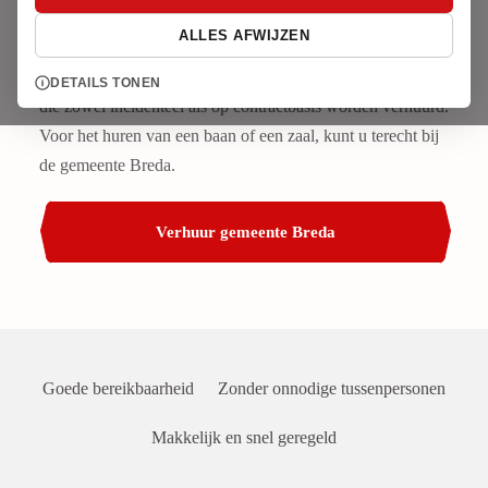
Zaal huren.
ALLES AFWIJZEN
Jeugdland beschikt over een aantal multifuncionele ruimten
DETAILS TONEN
die zowel incidenteel als op contractbasis worden verhuurd.
Voor het huren van een baan of een zaal, kunt u terecht bij
de gemeente Breda.
Verhuur gemeente Breda
Goede bereikbaarheid
Zonder onnodige tussenpersonen
Makkelijk en snel geregeld