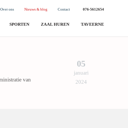
Over ons
Nieuws & blog
Contact
076-5612654
SPORTEN
ZAAL HUREN
TAVEERNE
05
januari
inistratie van
2024