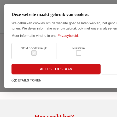
Deze website maakt gebruik van cookies.
We gebruiken cookies om de website goed te laten werken, het gebrui
tonen. We delen informatie over uw gebruik ook met onze analyse- en
Meer informatie vindt u in ons
Privacybeleid
.
Strikt noodzakelijk
Prestatie
Zaalverhuur
ALLES TOESTAAN
Het huren van een baan of zaal is sinds
de gemeente Breda. U kunt niet meer dir
DETAILS TONEN
Hoe werkt het?