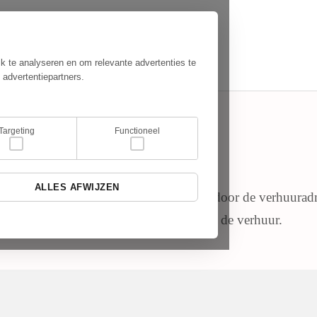
k te analyseren en om relevante advertenties te
 advertentiepartners.
Targeting
Functioneel
ALLES AFWIJZEN
 een aantal maanden uit handen genomen door de verhuuradm
ect contact opnemen met Jeugdland voor de verhuur.